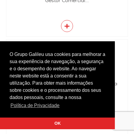
Gestor Comercial...
+
MÉDICOS VETERINÁRIOS (M/F) PORTO
O Grupo Galileu usa cookies para melhorar a
| PORTO
sua experiência de navegação, a segurança
e o desempenho do website. Ao navegar
neste website está a consentir a sua
Médicos Veterinários | PORTO Hospital
Veterinário na área do Porto encontra-se a
utilização. Para obter mais informações
recrutar Médicos(as) Veterinários(as)...
sobre cookies e o processamento dos seus
dados pessoais, consulte a nossa
Política de Privacidade
+
OK