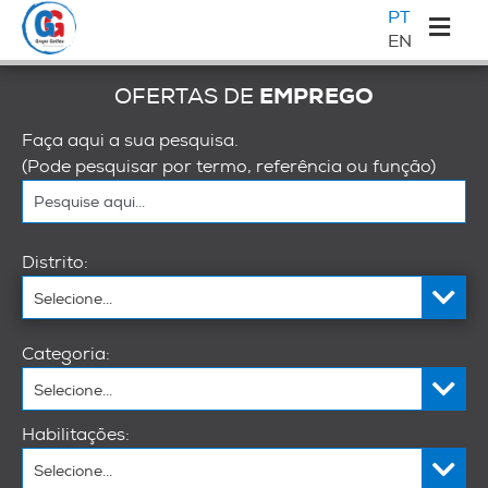
Saltar
Skip
Saltar
Sidebar
PT
para
to
para
EN
primária
o
main
a
Galileu
menu
content
barra
EMPREGO
OFERTAS DE
principal
lateral
principal
Faça aqui a sua pesquisa.
(Pode pesquisar por termo, referência ou função)
Distrito:
Categoria:
Habilitações: