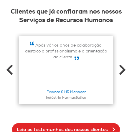
Clientes que já confiaram nos nossos
Serviços de Recursos Humanos
 em
Após vários anos de colaboração,
destaco o profissionalismo e a orientação
nto
ao cliente.
Ga
seu
a
ne
Finance & HR Manager
Indústria Farmacêutica
Leia os testemunhos dos nossos clientes