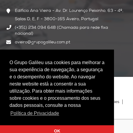
Edifício Ana Vieira - Av. Dr. Lourenço Peixinho, 63 - 4º,
Salas D, E, F - 3800-165 Aveiro, Portugal
(+351) 234 094 648 (Chamada para rede fixa
nacional)
aveiro@grupogalileu.com.pt
Siga-nos:
O Grupo Galileu usa cookies para melhorar a
sua experiência de navegação, a segurança
e o desempenho do website. Ao navegar
neste website está a consentir a sua
utilização. Para obter mais informações
sobre cookies e o processamento dos seus
Blog
Política de Privacidade
Política de Cookies
dados pessoais, consulte a nossa
Mapa do Site
Livro de Reclamações
Política de Privacidade
Canal de Denúncia_Galileu Temporário
Copyright 2026 © Grupo Galileu RH
OK