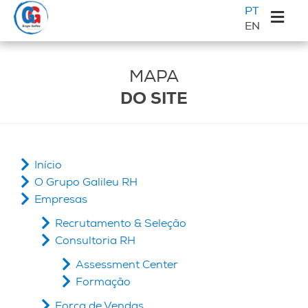
Saltar
Skip
Saltar
Sidebar
PT
para
to
para
EN
primária
o
main
a
Galileu
menu
content
barra
principal
lateral
MAPA
principal
DO SITE
Início
O Grupo Galileu RH
Empresas
Recrutamento & Seleção
Consultoria RH
Assessment Center
Formação
Força de Vendas