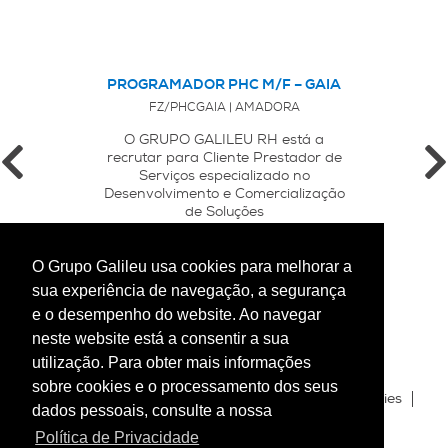
PROGRAMADOR PHC M/F – GAIA
FZ/PHCGAIA | AMADORA
)
O GRUPO GALILEU RH está a
recrutar para Cliente Prestador de
Serviços especializado no
Desenvolvimento e Comercialização
de Soluções
Tecnológicas/Softwares de Gestão, ...
O Grupo Galileu usa cookies para melhorar a
sua experiência de navegação, a segurança
e o desempenho do website. Ao navegar
neste website está a consentir a sua
utilização. Para obter mais informações
sobre cookies e o processamento dos seus
Blog
Política de Privacidade
Política de Cookies
dados pessoais, consulte a nossa
Mapa do Site
Livro de Reclamações
Política de Privacidade
Canal de Denúncia_Galileu Temporário