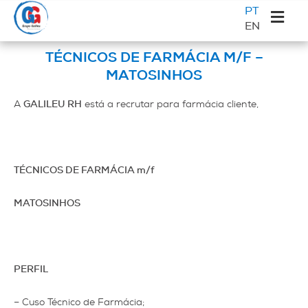
Saltar
Skip
Saltar
Sidebar
PT
para
to
para
EN
primária
o
main
a
Galileu
menu
content
barra
TÉCNICOS DE FARMÁCIA M/F –
principal
lateral
MATOSINHOS
principal
A
GALILEU RH
está a recrutar para farmácia cliente,
TÉCNICOS DE FARMÁCIA m/f
MATOSINHOS
PERFIL
– Cuso Técnico de Farmácia;