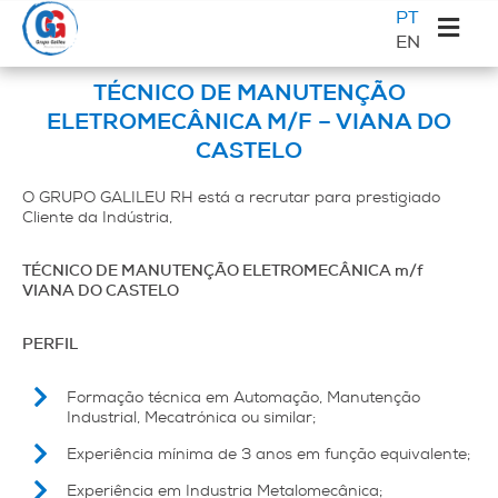
Saltar
Skip
Saltar
Sidebar
PT
para
to
para
EN
primária
o
main
a
Galileu
menu
content
barra
TÉCNICO DE MANUTENÇÃO
principal
lateral
ELETROMECÂNICA M/F – VIANA DO
principal
CASTELO
O GRUPO GALILEU RH está a recrutar para prestigiado
Cliente da Indústria,
TÉCNICO DE MANUTENÇÃO ELETROMECÂNICA m/f
VIANA DO CASTELO
PERFIL
Formação técnica em Automação, Manutenção
Industrial, Mecatrónica ou similar;
Experiência mínima de 3 anos em função equivalente;
Experiência em Industria Metalomecânica;