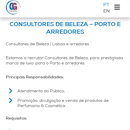
Saltar
Skip
Saltar
Sidebar
PT
para
to
para
EN
primária
o
main
a
Galileu
menu
content
barra
CONSULTORES DE BELEZA – PORTO E
principal
lateral
ARREDORES
principal
Consultores de Beleza | Lisboa e arredores
Estamos a recrutar Consultores de Beleza, para prestigiada
marca de luxo, para o Porto e arredores:
Principais Responsabilidades:
Atendimento ao Público;
Promoção, divulgação e venda de produtos de
Perfumaria & Cosmética.
Requisitos: