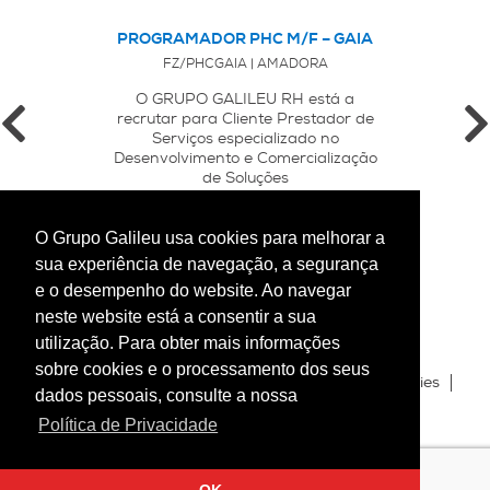
PROGRAMADOR PHC M/F – GAIA
FZ/PHCGAIA | AMADORA
O GRUPO GALILEU RH está a
recrutar para Cliente Prestador de
Serviços especializado no
Desenvolvimento e Comercialização
de Soluções
Tecnológicas/Softwares de Gestão, ...
O Grupo Galileu usa cookies para melhorar a
sua experiência de navegação, a segurança
e o desempenho do website. Ao navegar
neste website está a consentir a sua
utilização. Para obter mais informações
sobre cookies e o processamento dos seus
Blog
Política de Privacidade
Política de Cookies
dados pessoais, consulte a nossa
Mapa do Site
Livro de Reclamações
Política de Privacidade
Canal de Denúncia_Galileu Temporário
Copyright 2026 © Grupo Galileu RH