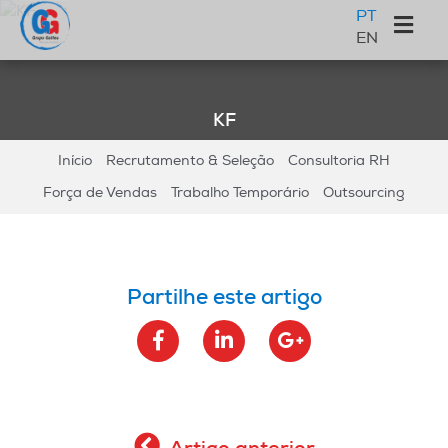
Saltar
Skip
Saltar
Sidebar
PT
para
to
para
EN
primária
o
main
a
Galileu
menu
content
barra
principal
lateral
KF
principal
Início
Recrutamento & Seleção
Consultoria RH
Força de Vendas
Trabalho Temporário
Outsourcing
Partilhe este artigo