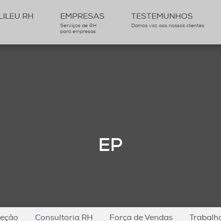
ILEU RH
EMPRESAS
TESTEMUNHOS
Serviços de RH
Damos voz aos nossos clientes
para empresas
EP
leção
Consultoria RH
Força de Vendas
Trabalh