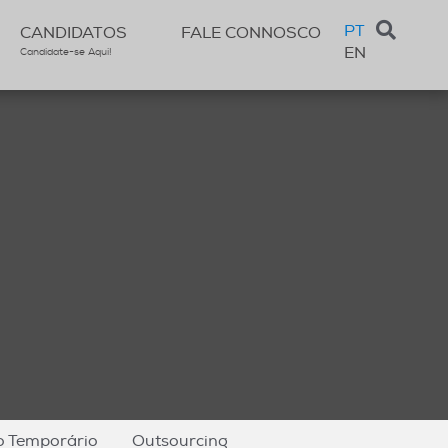
PT
CANDIDATOS
FALE CONNOSCO
EN
Candidate-se Aqui!
o Temporário
Outsourcing