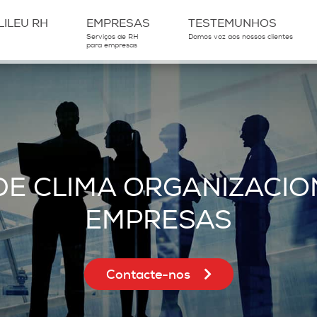
ILEU RH
EMPRESAS
TESTEMUNHOS
Serviços de RH
Damos voz aos nossos clientes
para empresas
DE CLIMA ORGANIZACIO
EMPRESAS
Contacte-nos