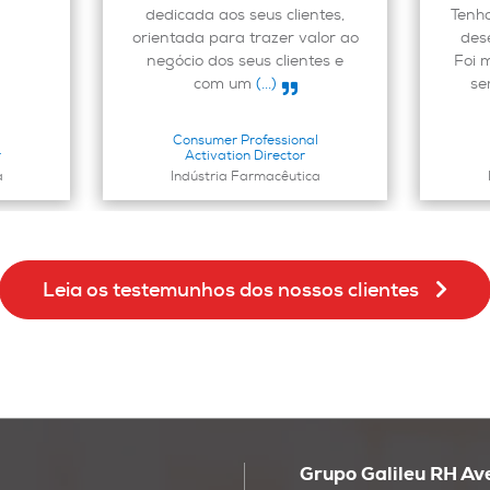
dedicada aos seus clientes,
Tenh
orientada para trazer valor ao
des
negócio dos seus clientes e
Foi 
com um
(...)
se
Consumer Professional
r
Activation Director
a
Indústria Farmacêutica
Leia os testemunhos dos nossos clientes
Grupo Galileu RH Av