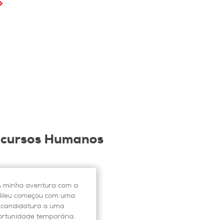
Recursos Humanos
 minha aventura com a
A minha experiência com
lileu começou com uma
Galileu passa por uma
candidatura a uma
parceria comercial consisten
ortunidade temporária.
e já com alguns anos, a nos