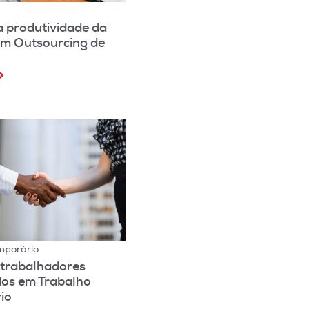
g
a produtividade da
om Outsourcing de
mporário
 trabalhadores
dos em Trabalho
io