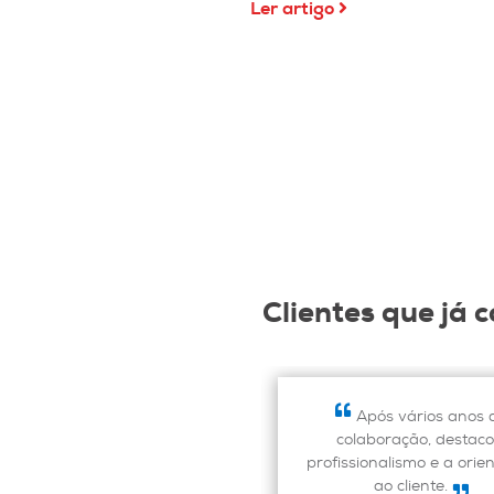
Ler artigo
Clientes que já
Empresa com excelente
Após vários anos 
desempenho em termos de
colaboração, destaco
apoio em Recrutamento e
profissionalismo e a orie
Seleção. Forte empenho no
ao cliente.