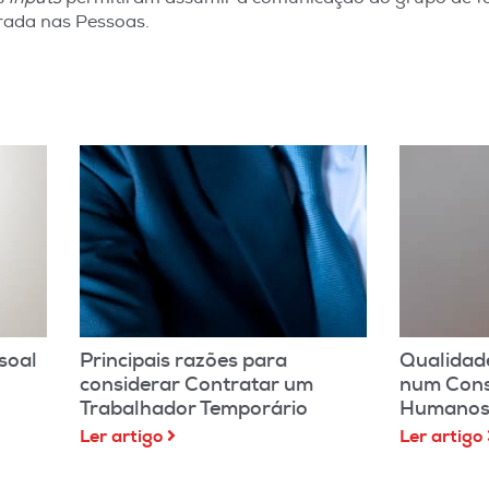
rada nas Pessoas.
soal
Principais razões para
Qualidad
considerar Contratar um
num Cons
Trabalhador Temporário
Humano
Ler artigo
Ler artigo