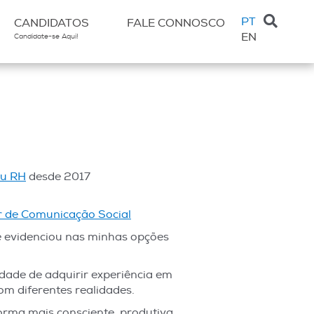
PT
CANDIDATOS
FALE CONNOSCO
EN
Candidate-se Aqui!
eu RH
desde 2017
r de Comunicação Social
e evidenciou nas minhas opções
dade de adquirir experiência em
m diferentes realidades.
rma mais consciente, produtiva,