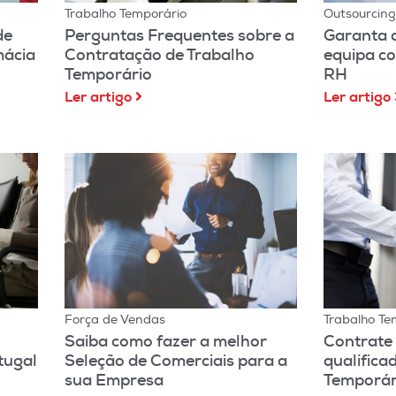
Trabalho Temporário
Outsourcin
de
Perguntas Frequentes sobre a
Garanta 
mácia
Contratação de Trabalho
equipa c
Temporário
RH
Ler artigo
Ler artigo
Força de Vendas
Trabalho Te
Saiba como fazer a melhor
Contrate
tugal
Seleção de Comerciais para a
qualifica
sua Empresa
Temporár