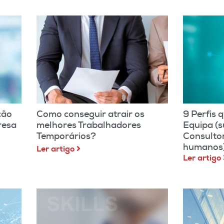
ção
Como conseguir atrair os
9 Perfis 
resa
melhores Trabalhadores
Equipa (
Temporários?
Consulto
humanos
Ler artigo
Ler artigo