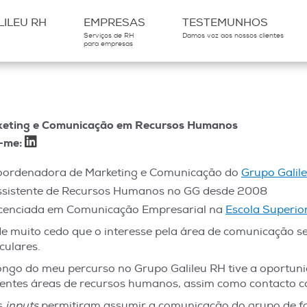
ILEU RH
EMPRESAS
TESTEMUNHOS
Serviços de RH
Damos voz aos nossos clientes
para empresas
eting e Comunicação em Recursos Humanos
-me:
oordenadora de Marketing e Comunicação do
Grupo Galil
ssistente de Recursos Humanos no GG desde 2008
icenciada em Comunicação Empresarial na
Escola Superio
e muito cedo que o interesse pela área de comunicação s
culares.
ongo do meu percurso no Grupo Galileu RH tive a oportuni
rentes áreas de recursos humanos, assim como contacto co
s
inputs
permitiram assumir a comunicação do grupo de fo