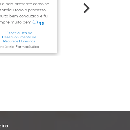
o ainda presente como se
empresa sente que esta
enrolou todo o processo.
parceria é respeitada e
muito bem conduzido e fui
valorizada, contamos que
mpre muito bem
(...)
possamos tê-la
(...)
Especialista de
Desenvolvimento de
Recursos Humanos
Gestora de Conta
Indústria Farmacêutica
Rent-a-car
eiro