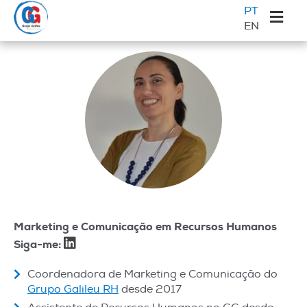
Saltar
Skip
Saltar
Sidebar
PT
para
to
para
EN
primária
o
main
a
Galileu
menu
content
barra
principal
lateral
principal
Marketing e Comunicação em Recursos Humanos
Siga-me:
Coordenadora de Marketing e Comunicação do
Grupo Galileu RH
desde 2017